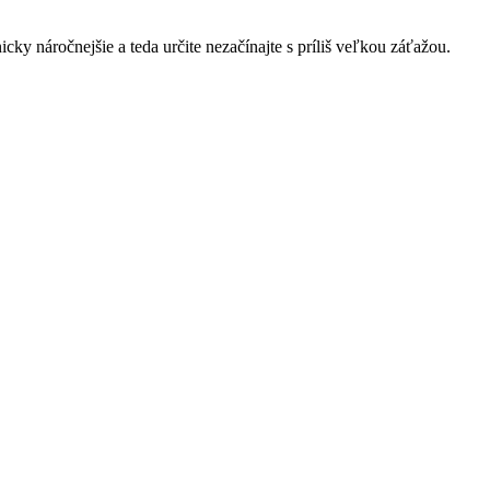
cky náročnejšie a teda určite nezačínajte s príliš veľkou záťažou.