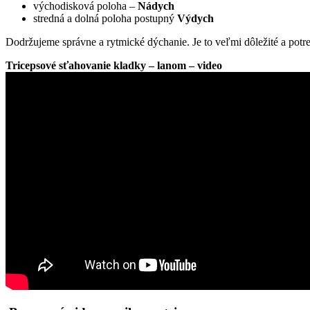
východisková poloha –
Nádych
stredná a dolná poloha postupný
Výdych
Dodržujeme správne a rytmické dýchanie. Je to veľmi dôležité a potr
Tricepsové sťahovanie kladky – lanom – video