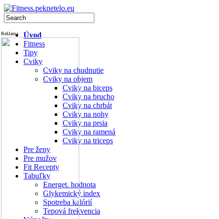
Reklama
Úvod
Fitness
Tipy
Cviky
Cviky na chudnutie
Cviky na objem
Cviky na biceps
Cviky na brucho
Cviky na chrbát
Cviky na nohy
Cviky na prsia
Cviky na ramená
Cviky na triceps
Pre ženy
Pre mužov
Fit Recepty
Tabuľky
Energet. hodnota
Glykemický index
Spotreba kalórií
Tepová frekvencia