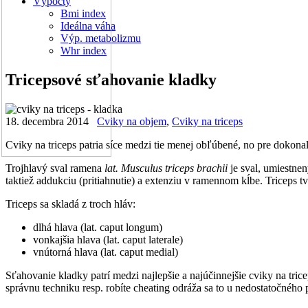
Výpočty
Bmi index
Ideálna váha
Výp. metabolizmu
Whr index
Tricepsové sťahovanie kladky
18. decembra 2014
Cviky na objem
,
Cviky na triceps
Cviky na triceps patria síce medzi tie menej obľúbené, no pre dokonal
Trojhlavý sval ramena
lat. Musculus triceps brachii
je sval, umiestnen
taktiež addukciu (pritiahnutie) a extenziu v ramennom kĺbe. Triceps t
Triceps sa skladá z troch hláv:
dlhá hlava (lat. caput longum)
vonkajšia hlava (lat. caput laterale)
vnútorná hlava (lat. caput medial)
Sťahovanie kladky patrí medzi najlepšie a najúčinnejšie cviky na trice
správnu techniku resp. robíte cheating odráža sa to u nedostatočného 