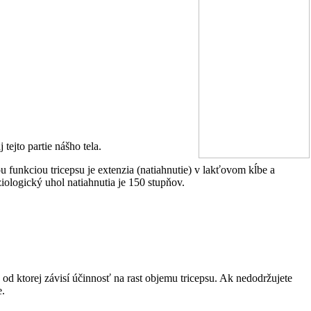
tejto partie nášho tela.
u funkciou tricepsu je
extenzia (natiahnutie) v lakťovom kĺbe a
iologický uhol natiahnutia je 150 stupňov.
, od ktorej závisí účinnosť na rast objemu tricepsu. Ak nedodržujete
e.