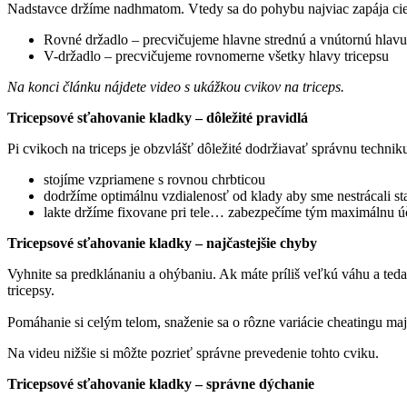
Nadstavce držíme nadhmatom. Vtedy sa do pohybu najviac zapája ciel
Rovné držadlo – precvičujeme hlavne strednú a vnútornú hlavu
V-držadlo – precvičujeme rovnomerne všetky hlavy tricepsu
Na konci článku nájdete video s ukážkou cvikov na triceps.
Tricepsové sťahovanie kladky – dôležité pravidlá
Pi cvikoch na triceps je obzvlášť dôležité dodržiavať správnu technik
stojíme vzpriamene s rovnou chrbticou
dodržíme optimálnu vzdialenosť od klady aby sme nestrácali sta
lakte držíme fixovane pri tele… zabezpečíme tým maximálnu ú
Tricepsové sťahovanie kladky – najčastejšie chyby
Vyhnite sa predklánaniu a ohýbaniu. Ak máte príliš veľkú váhu a teda
tricepsy.
Pomáhanie si celým telom, snaženie sa o rôzne variácie cheatingu ma
Na videu nižšie si môžte pozrieť správne prevedenie tohto cviku.
Tricepsové sťahovanie kladky – správne dýchanie