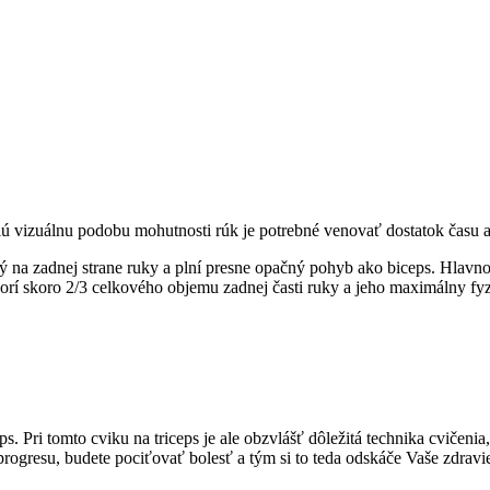
ú vizuálnu podobu mohutnosti rúk je potrebné venovať dostatok času aj 
ý na zadnej strane ruky a plní presne opačný pohyb ako biceps. Hlavno
vorí skoro 2/3 celkového objemu zadnej časti ruky a jeho m
aximálny fyz
ps. Pri tomto cviku na triceps je ale obzvlášť dôležitá technika cvičenia
progresu, budete pociťovať bolesť a tým si to teda odskáče Vaše zdravi