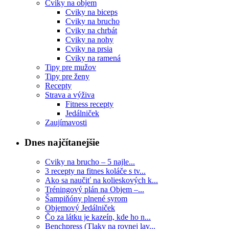
Cviky na objem
Cviky na biceps
Cviky na brucho
Cviky na chrbát
Cviky na nohy
Cviky na prsia
Cviky na ramená
Tipy pre mužov
Tipy pre ženy
Recepty
Strava a výživa
Fitness recepty
Jedálniček
Zaujímavosti
Dnes najčítanejšie
Cviky na brucho – 5 najle...
3 recepty na fitnes koláče s tv...
Ako sa naučiť na kolieskových k...
Tréningový plán na Objem –...
Šampiňóny plnené syrom
Objemový Jedálniček
Čo za látku je kazeín, kde ho n...
Benchpress (Tlaky na rovnej lav...