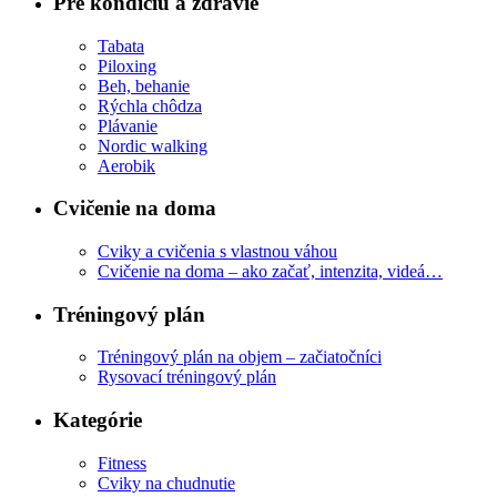
Pre kondíciu a zdravie
Tabata
Piloxing
Beh, behanie
Rýchla chôdza
Plávanie
Nordic walking
Aerobik
Cvičenie na doma
Cviky a cvičenia s vlastnou váhou
Cvičenie na doma – ako začať, intenzita, videá…
Tréningový plán
Tréningový plán na objem – začiatočníci
Rysovací tréningový plán
Kategórie
Fitness
Cviky na chudnutie