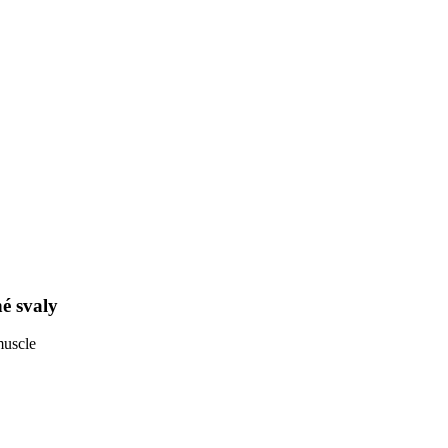
é svaly
muscle