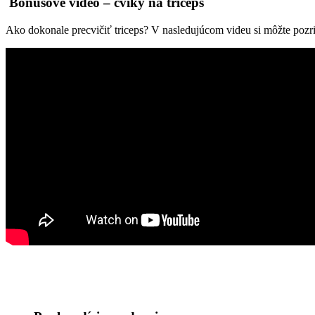
Bonusové video – cviky na triceps
Ako dokonale precvičiť triceps? V nasledujúcom videu si môžte pozrieť