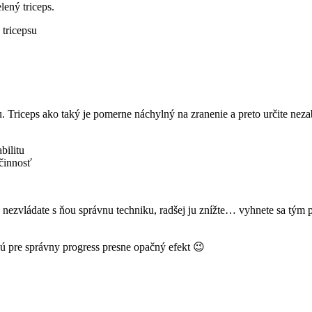
ený triceps.
 tricepsu
u. Triceps ako taký je pomerne náchylný na zranenie a preto určite nez
bilitu
činnosť
 nezvládate s ňou správnu techniku, radšej ju znížte… vyhnete sa tým p
jú pre správny progress presne opačný efekt 😉