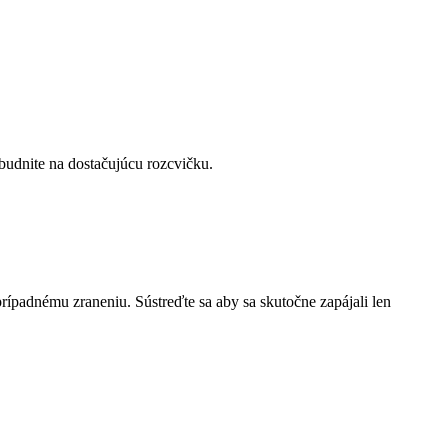
abudnite na dostačujúcu rozcvičku.
rípadnému zraneniu. Sústreďte sa aby sa skutočne zapájali len