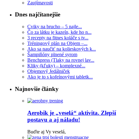
Zaujímavosti
Dnes najčítanejšie
Cviky na brucho – 5 najle...
Čo za látku je kazeín, kde ho n...
3 recepty na fitnes koláče s tv...
Tréningový plán na Objem –...
Ako sa naučiť na kolieskových k...
Šampiňóny plnené syrom
Benchpress (Tlaky na rovnej lav...
Kliky (kľuky) – komplexné...
Objemový Jedálniček
Ako je to s kofeínovými tabletk...
Najnovšie články
Aerobik je „veselá“ aktivita. Zlepší
postavu a aj náladu!
Buďte aj Vy veselá,