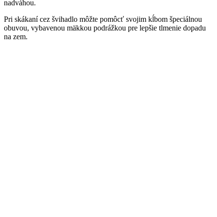
nadváhou.
Pri skákaní cez švihadlo môžte pomôcť svojim kĺbom špeciálnou
obuvou, vybavenou mäkkou podrážkou pre lepšie tlmenie dopadu
na zem.