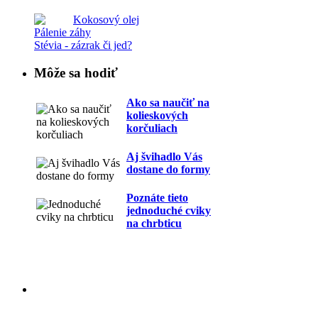
Kokosový olej
Pálenie záhy
Stévia - zázrak či jed?
Môže sa hodiť
Ako sa naučiť na
kolieskových
korčuliach
Aj švihadlo Vás
dostane do formy
Poznáte tieto
jednoduché cviky
na chrbticu