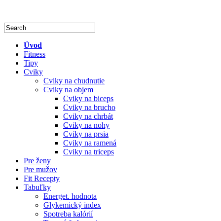
Úvod
Fitness
Tipy
Cviky
Cviky na chudnutie
Cviky na objem
Cviky na biceps
Cviky na brucho
Cviky na chrbát
Cviky na nohy
Cviky na prsia
Cviky na ramená
Cviky na triceps
Pre ženy
Pre mužov
Fit Recepty
Tabuľky
Energet. hodnota
Glykemický index
Spotreba kalórií