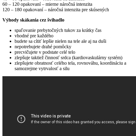
60 – 120 opakovaní – mierne náročná intenzita
120 – 180 opakovaní – náročná intenzita pre skúsených
Výhody skákania cez švihadlo
spaľovanie prebytočných tukov za krátky čas
vhodné pre každého
budete sa cítiť lepšie nielen na tele ale aj na duši
nepotrebujete drahé pomôcky
precvičujete v podstate celé telo
zlepšuje taktiež činnosť srdca (kardiovaskulárny systém)
zlepšujete obratnosť celého tela, rovnováhu, koordináciu a
samozrejme vytrvalosť a silu