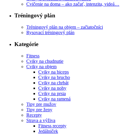
Cvičenie na doma – ako začať, intenzita, videá…
Tréningový plán
Tréningový plán na objem – začiatočníci
Rysovací tréningový plán
Kategórie
Fitness
Cviky na chudnutie
Cviky na objem
Cviky na biceps
Cviky na brucho
Cviky na chrbát
Cviky na nohy
Cviky na prsia
Cviky na ramená
Tipy pre mužov
Tipy pre ženy
Recepty
Strava a výživa
Fitness recepty
Jedálniček