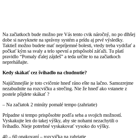
Na začiatkoch bude možno pre Vás tento cvik náročný, no po dlhšej
dobe si navyknete na správny systém a prídu aj prvé výsledky.
Taktiež možno budete mať nepríjemné bolesti, vtedy treba vydržať a
počkať kým sa svaly a telo spevní a prispôsobí záťaži. Tu platí
pravidlo “Pomaly ďalej zájdeš” a teda určite to na začiatkoch
nepreháňajte.
Kedy skákať cez švihadlo na chudnutie?
Najúčinnejšie je toto cvičenie hneď ráno ešte na lačno. Samozrejme
nezabudnite na rozcvičku a strečing. Nie že hneď ako vstanete z
postele pôjdete skákať ?
– Na začiatok 2 minúty pomalé tempo (zahriatie)
Prípadne si tempo prispôsobte podľa seba a svojich možností.
Vyskakujte len do takej výšky, aby ste nohami nezachytili o
švihadlo. Nieje potrebné vyskakovať vysoko do výšky.
40 – 60 opakovaní – rozcvička na zahriatie