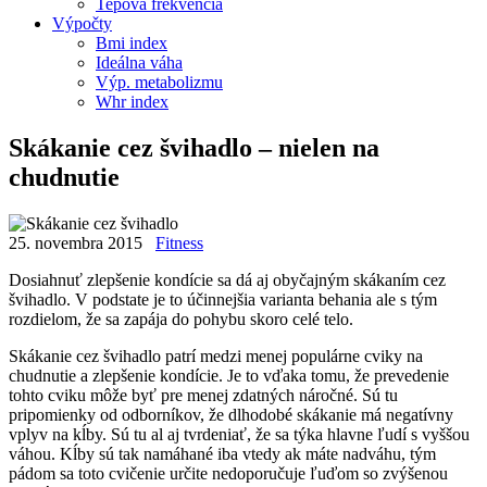
Tepová frekvencia
Výpočty
Bmi index
Ideálna váha
Výp. metabolizmu
Whr index
Skákanie cez švihadlo – nielen na
chudnutie
25. novembra 2015
Fitness
Dosiahnuť zlepšenie kondície sa dá aj obyčajným skákaním cez
švihadlo. V podstate je to účinnejšia varianta behania ale s tým
rozdielom, že sa zapája do pohybu skoro celé telo.
Skákanie cez švihadlo patrí medzi menej populárne cviky na
chudnutie a zlepšenie kondície. Je to vďaka tomu, že prevedenie
tohto cviku môže byť pre menej zdatných náročné. Sú tu
pripomienky od odborníkov, že dlhodobé skákanie má negatívny
vplyv na kĺby. Sú tu al aj tvrdeniať, že sa týka hlavne ľudí s vyššou
váhou. Kĺby sú tak namáhané iba vtedy ak máte nadváhu, tým
pádom sa toto cvičenie určite nedoporučuje ľuďom so zvýšenou