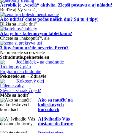
Aerobik je „veselá“ aktivita. Zlepší postavu a aj náladu!
Buďte aj Vy veselá,
Ako udržať chute počas našich dní? Sú tu 4 tipy!
Blížia sa „naše dni“
Ako je to s kofeínovými tabletkami?
Chcete sa „nakopnúť“, ale
3 tipy čomu určite neverte. Prečo?
Na internete sa dozviete
Schudnutie.peknetelo.eu
Jedálniček - na chudnutie
Tréningový plán
Program na chudnutie
Peknetelo.eu – Zdravie
Kokosový olej
Pálenie záhy
Stévia - zázrak či jed?
Môže sa hodiť
Ako sa naučiť na
kolieskových
korčuliach
Aj švihadlo Vás
dostane do formy