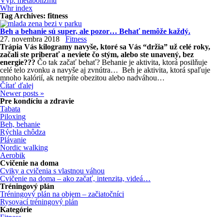
Výp. metabolizmu
Whr index
Tag Archives:
fitness
Beh a behanie sú super, ale pozor… Behať nemôže každý.
27. novembra 2018
Fitness
Trápia Vás kilogramy navyše, ktoré sa Vás “držia” už celé roky,
začali ste priberať a neviete čo stým, alebo ste unavený, bez
energie???
Čo tak začať behať? Behanie je aktivita, ktorá posilňuje
celé telo zvonku a navyše aj zvnútra… Beh je aktivita, ktorá spaľuje
mnoho kalórií, ak netrpíte obezitou alebo nadváhou…
Čítať ďalej
Newer posts
»
Pre kondíciu a zdravie
Tabata
Piloxing
Beh, behanie
Rýchla chôdza
Plávanie
Nordic walking
Aerobik
Cvičenie na doma
Cviky a cvičenia s vlastnou váhou
Cvičenie na doma – ako začať, intenzita, videá…
Tréningový plán
Tréningový plán na objem – začiatočníci
Rysovací tréningový plán
Kategórie