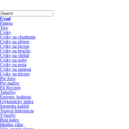
Úvod
Fitness
Tipy
Cviky
Cviky na chudnutie
Cviky na objem
Cviky na biceps
Cviky na brucho
Cviky na chrbát
Cviky na nohy
Cviky na prsia
Cviky na ramená
Cviky na triceps
Pre ženy
Pre mužov
Fit Recepty
Tabuľky
Energet. hodnota
Glykemický index
Spotreba kalórií
Tepová frekvencia
Výpočty
Bmi index
Ideálna váha