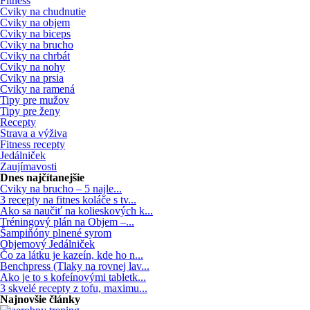
Fitness
Cviky na chudnutie
Cviky na objem
Cviky na biceps
Cviky na brucho
Cviky na chrbát
Cviky na nohy
Cviky na prsia
Cviky na ramená
Tipy pre mužov
Tipy pre ženy
Recepty
Strava a výživa
Fitness recepty
Jedálniček
Zaujímavosti
Dnes najčítanejšie
Cviky na brucho – 5 najle...
3 recepty na fitnes koláče s tv...
Ako sa naučiť na kolieskových k...
Tréningový plán na Objem –...
Šampiňóny plnené syrom
Objemový Jedálniček
Čo za látku je kazeín, kde ho n...
Benchpress (Tlaky na rovnej lav...
Ako je to s kofeínovými tabletk...
3 skvelé recepty z tofu, maximu...
Najnovšie články