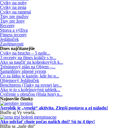
Cviky na nohy
Cviky na prsia
Cviky na ramená
Tipy pre mužov
Tipy pre ženy
Recepty
Strava a výživa
Fitness recepty
Jedálniček
Zaujímavosti
Dnes najčítanejšie
Cviky na brucho – 5 najle...
3 recepty na fitnes koláče s tv...
Ako sa naučiť na kolieskových k...
Tréningový plán na Objem –...
Šampiňóny plnené syrom
Čo za látku je kazeín, kde ho n...
Objemový Jedálniček
Benchpress (Tlaky na rovnej lav...
Ako je to s kofeínovými tabletk...
Cvičenie s obručou (Hula hop) n...
Najnovšie články
Aerobik je „veselá“ aktivita. Zlepší postavu a aj náladu!
Buďte aj Vy veselá,
Ako udržať chute počas našich dní? Sú tu 4 tipy!
Blížia sa „naše dni“