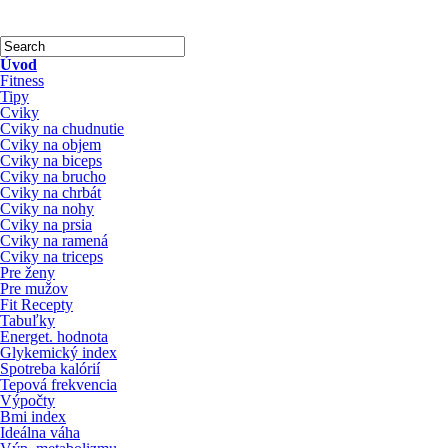
Úvod
Fitness
Tipy
Cviky
Cviky na chudnutie
Cviky na objem
Cviky na biceps
Cviky na brucho
Cviky na chrbát
Cviky na nohy
Cviky na prsia
Cviky na ramená
Cviky na triceps
Pre ženy
Pre mužov
Fit Recepty
Tabuľky
Energet. hodnota
Glykemický index
Spotreba kalórií
Tepová frekvencia
Výpočty
Bmi index
Ideálna váha