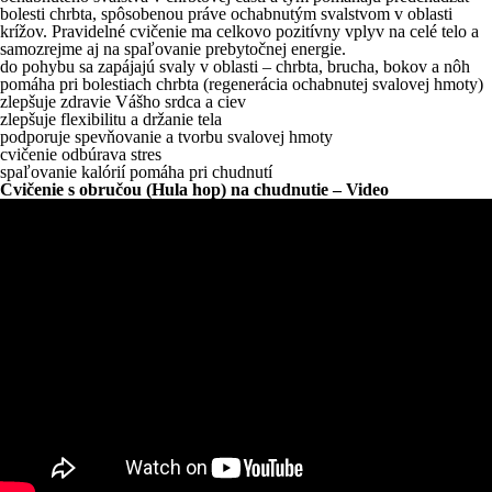
bolesti chrbta, spôsobenou práve ochabnutým svalstvom v oblasti
krížov. Pravidelné cvičenie ma celkovo pozitívny vplyv na celé telo a
samozrejme aj na spaľovanie prebytočnej energie.
do pohybu sa zapájajú svaly v oblasti – chrbta, brucha, bokov a nôh
pomáha pri bolestiach chrbta (regenerácia ochabnutej svalovej hmoty)
zlepšuje zdravie Vášho srdca a ciev
zlepšuje flexibilitu a držanie tela
podporuje spevňovanie a tvorbu svalovej hmoty
cvičenie odbúrava stres
spaľovanie kalórií pomáha pri chudnutí
Cvičenie s obručou (Hula hop) na chudnutie – Video