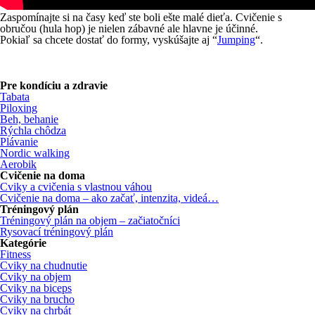
Zaspomínajte si na časy keď ste boli ešte malé dieťa. Cvičenie s
obručou (hula hop) je nielen zábavné ale hlavne je účinné.
Pokiaľ sa chcete dostať do formy, vyskúšajte aj “
Jumping
“.
Pre kondíciu a zdravie
Tabata
Piloxing
Beh, behanie
Rýchla chôdza
Plávanie
Nordic walking
Aerobik
Cvičenie na doma
Cviky a cvičenia s vlastnou váhou
Cvičenie na doma – ako začať, intenzita, videá…
Tréningový plán
Tréningový plán na objem – začiatočníci
Rysovací tréningový plán
Kategórie
Fitness
Cviky na chudnutie
Cviky na objem
Cviky na biceps
Cviky na brucho
Cviky na chrbát