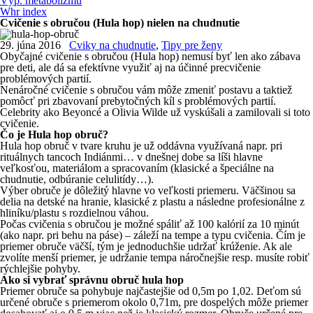
Výp. metabolizmu
Whr index
Cvičenie s obručou (Hula hop) nielen na chudnutie
29. júna 2016
Cviky na chudnutie
,
Tipy pre ženy
Obyčajné cvičenie s obručou (Hula hop) nemusí byť len ako zábava
pre deti, ale dá sa efektívne využiť aj na účinné precvičenie
problémových partií.
Nenáročné cvičenie s obručou vám môže zmeniť postavu a taktiež
pomôcť pri zbavovaní prebytočných kíl s problémových partií.
Celebrity ako Beyoncé a Olivia Wilde už vyskúšali a zamilovali si toto
cvičenie.
Čo je Hula hop obruč?
Hula hop obruč v tvare kruhu je už oddávna využívaná napr. pri
rituálnych tancoch Indiánmi… v dnešnej dobe sa líši hlavne
veľkosťou, materiálom a spracovaním (klasické a špeciálne na
chudnutie, odbúranie celulitídy…).
Výber obruče je dôležitý hlavne vo veľkosti priemeru. Väčšinou sa
delia na detské na hranie, klasické z plastu a následne profesionálne z
hliníku/plastu s rozdielnou váhou.
Počas cvičenia s obručou je možné spáliť až 100 kalórií za 10 minút
(ako napr. pri behu na páse) – záleží na tempe a typu cvičenia. Čím je
priemer obruče väčší, tým je jednoduchšie udržať krúženie. Ak ale
zvolíte menší priemer, je udržanie tempa náročnejšie resp. musíte robiť
rýchlejšie pohyby.
Ako si vybrať správnu obruč hula hop
Priemer obruče sa pohybuje najčastejšie od 0,5m po 1,02. Deťom sú
určené obruče s priemerom okolo 0,71m, pre dospelých môže priemer