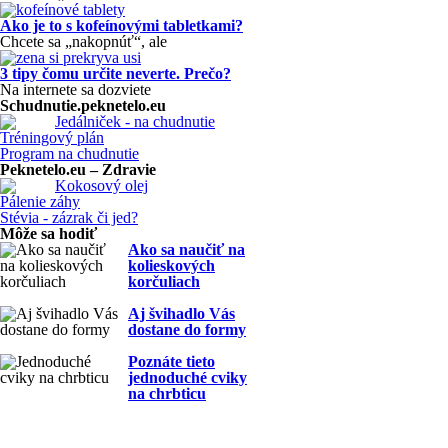
Ako je to s kofeínovými tabletkami?
Chcete sa „nakopnúť“, ale
3 tipy čomu určite neverte. Prečo?
Na internete sa dozviete
Schudnutie.peknetelo.eu
Jedálniček - na chudnutie
Tréningový plán
Program na chudnutie
Peknetelo.eu – Zdravie
Kokosový olej
Pálenie záhy
Stévia - zázrak či jed?
Môže sa hodiť
Ako sa naučiť na
kolieskových
korčuliach
Aj švihadlo Vás
dostane do formy
Poznáte tieto
jednoduché cviky
na chrbticu