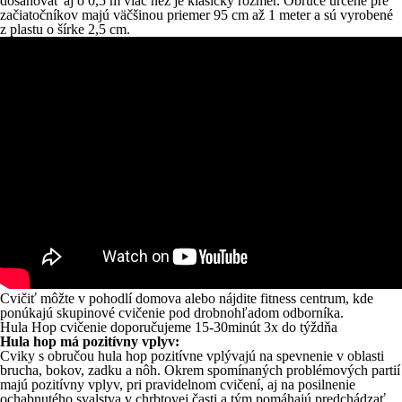
dosahovať aj o 0,5 m viac než je klasický rozmer.
Obruče určené pre
začiatočníkov majú väčšinou priemer 95 cm až 1 meter a sú
vyrobené
z plastu o šírke 2,5 cm.
Cvičiť môžte v pohodlí domova alebo nájdite fitness centrum, kde
ponúkajú skupinové cvičenie pod drobnohľadom odborníka.
Hula Hop cvičenie doporučujeme 15-30minút 3x do týždňa
Hula hop má pozitívny vplyv:
Cviky s obručou hula hop pozitívne vplývajú na spevnenie v oblasti
brucha, bokov, zadku a nôh. Okrem spomínaných problémových partií
majú pozitívny vplyv, pri pravidelnom cvičení, aj na posilnenie
ochabnutého svalstva v chrbtovej časti a tým pomáhajú predchádzať