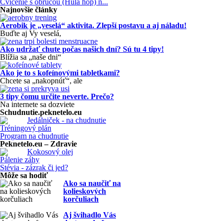
Cvičenie s obručou (Hula hop) n...
Najnovšie články
Aerobik je „veselá“ aktivita. Zlepší postavu a aj náladu!
Buďte aj Vy veselá,
Ako udržať chute počas našich dní? Sú tu 4 tipy!
Blížia sa „naše dni“
Ako je to s kofeínovými tabletkami?
Chcete sa „nakopnúť“, ale
3 tipy čomu určite neverte. Prečo?
Na internete sa dozviete
Schudnutie.peknetelo.eu
Jedálniček - na chudnutie
Tréningový plán
Program na chudnutie
Peknetelo.eu – Zdravie
Kokosový olej
Pálenie záhy
Stévia - zázrak či jed?
Môže sa hodiť
Ako sa naučiť na
kolieskových
korčuliach
Aj švihadlo Vás