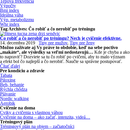
Tepová frekvencia
Výpočty
Bmi index
Ideálna váha
Výp. metabolizmu
Whr index
Tag Archives:
Čo robiť a čo nerobiť po tréningu
Čo robiť a čo nerobiť po tréningu? Nech je cvičenie efektívne.
14. decembra 2019
Tipy pre mužov
,
Tipy pre ženy
Možno zažívate aj Vy práve to obdobie, keď na sebe poctivo
„makáte“, ale výsledky sa veľmi nedostavujú…
Kde je chyba a ako
to napraviť? Dozviete sa tu čo robiť po cvičení, aby to malo význam
a efekt bol čo najlepší a čo nerobiť. Naučte sa správne postupovať.
Čítať ďalej
Pre kondíciu a zdravie
Tabata
Piloxing
Beh, behanie
Rýchla chôdza
Plávanie
Nordic walking
Aerobik
Cvičenie na doma
Cviky a cvičenia s vlastnou váhou
Cvičenie na doma – ako začať, intenzita, videá…
Tréningový plán
Tréningový plán na objem – začiatočníci