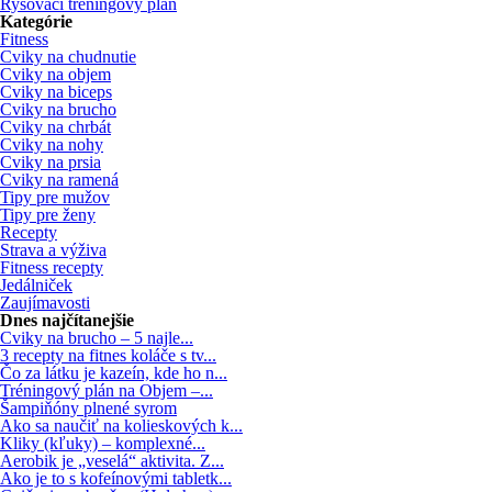
Rysovací tréningový plán
Kategórie
Fitness
Cviky na chudnutie
Cviky na objem
Cviky na biceps
Cviky na brucho
Cviky na chrbát
Cviky na nohy
Cviky na prsia
Cviky na ramená
Tipy pre mužov
Tipy pre ženy
Recepty
Strava a výživa
Fitness recepty
Jedálniček
Zaujímavosti
Dnes najčítanejšie
Cviky na brucho – 5 najle...
3 recepty na fitnes koláče s tv...
Čo za látku je kazeín, kde ho n...
Tréningový plán na Objem –...
Šampiňóny plnené syrom
Ako sa naučiť na kolieskových k...
Kliky (kľuky) – komplexné...
Aerobik je „veselá“ aktivita. Z...
Ako je to s kofeínovými tabletk...