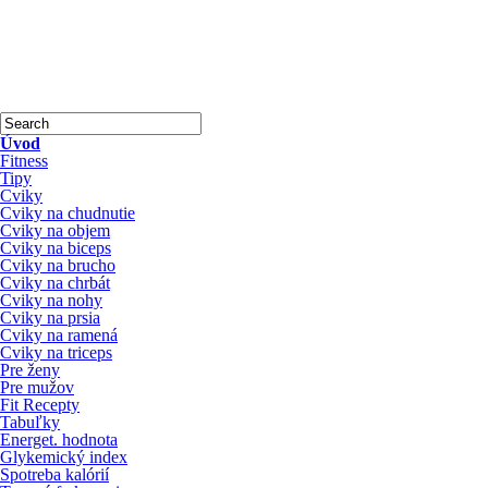
Úvod
Fitness
Tipy
Cviky
Cviky na chudnutie
Cviky na objem
Cviky na biceps
Cviky na brucho
Cviky na chrbát
Cviky na nohy
Cviky na prsia
Cviky na ramená
Cviky na triceps
Pre ženy
Pre mužov
Fit Recepty
Tabuľky
Energet. hodnota
Glykemický index
Spotreba kalórií