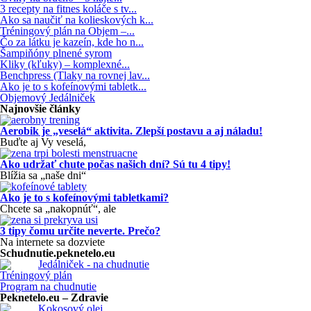
3 recepty na fitnes koláče s tv...
Ako sa naučiť na kolieskových k...
Tréningový plán na Objem –...
Čo za látku je kazeín, kde ho n...
Šampiňóny plnené syrom
Kliky (kľuky) – komplexné...
Benchpress (Tlaky na rovnej lav...
Ako je to s kofeínovými tabletk...
Objemový Jedálniček
Najnovšie články
Aerobik je „veselá“ aktivita. Zlepší postavu a aj náladu!
Buďte aj Vy veselá,
Ako udržať chute počas našich dní? Sú tu 4 tipy!
Blížia sa „naše dni“
Ako je to s kofeínovými tabletkami?
Chcete sa „nakopnúť“, ale
3 tipy čomu určite neverte. Prečo?
Na internete sa dozviete
Schudnutie.peknetelo.eu
Jedálniček - na chudnutie
Tréningový plán
Program na chudnutie
Peknetelo.eu – Zdravie
Kokosový olej