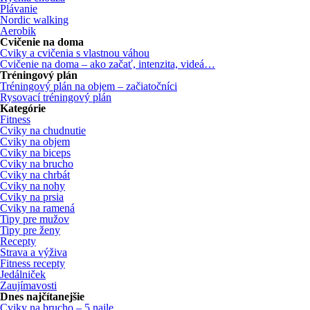
Plávanie
Nordic walking
Aerobik
Cvičenie na doma
Cviky a cvičenia s vlastnou váhou
Cvičenie na doma – ako začať, intenzita, videá…
Tréningový plán
Tréningový plán na objem – začiatočníci
Rysovací tréningový plán
Kategórie
Fitness
Cviky na chudnutie
Cviky na objem
Cviky na biceps
Cviky na brucho
Cviky na chrbát
Cviky na nohy
Cviky na prsia
Cviky na ramená
Tipy pre mužov
Tipy pre ženy
Recepty
Strava a výživa
Fitness recepty
Jedálniček
Zaujímavosti
Dnes najčítanejšie
Cviky na brucho – 5 najle...