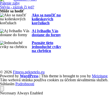
Pálenie záhy
Stévia - zázrak či jed?
Môže sa hodiť
Ako sa naučiť na
kolieskových
korčuliach
Aj švihadlo Vás
dostane do formy
Poznáte tieto
jednoduché cviky
na chrbticu
© 2026
Fitness.peknetelo.eu
Powered by
WordPress
| This theme is brought to you by
Meizitang
Táto webová stránka používa cookies za účelom skvalitnenia služieb.
Súhlasím
Podrobnosti
Necessary
Always Enabled