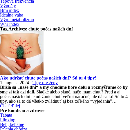
Tepová frekvencia
Výpočty
Bmi index
Ideálna váha
Výp. metabolizmu
Whr index
Tag Archives:
chute počas našich dní
Ako udržať chute počas našich dní? Sú tu 4 tipy!
1. augusta 2024
Tipy pre ženy
Blížia sa „naše dni“ a my chodíme hore dolu a rozmýšľame čo by
sme si tak asi dali.
Sladké alebo slané, načo mám chuť? Pred a aj
počas našich dní je udržanie chutí veľmi náročné, ale dá sa to! Sú tu 4
tipy, ako sa to dá všetko zvládnuť aj bez toľkého “vyjedania”…
Čítať ďalej
Pre kondíciu a zdravie
Tabata
Piloxing
Beh, behanie
Rýchla chôdza