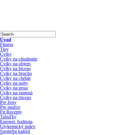
Úvod
Fitness
Tipy
Cviky
Cviky na chudnutie
Cviky na objem
Cviky na biceps
Cviky na brucho
Cviky na chrbát
Cviky na nohy
Cviky na prsia
Cviky na ramená
Cviky na triceps
Pre ženy
Pre mužov
Fit Recepty
Tabuľky
Energet. hodnota
Glykemický index
Spotreba kalórií